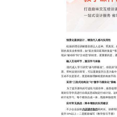
情景化案例设计，增强代入感与实用性
枯燥的理论讲解最容易让人走神。而真实、贴近
部的真实业务情境，如“某次项目延期的复盘”
现从“被动听”到“主动思”的转变。更重要的是
融入互动环节，激活学习体验
现代成人学习讲究“参与即吸收”。传统的“讲
票、即时反馈问答等，可以显著提升注意力集中
互动不仅是形式，更是检验理解程度的有效手段
采用“三段式结构法”与“微学习模块化”策略
为了提升课件的可读性与留存率，推荐使用“导
尾则引导学员进行自我反思或制定行动计划。这样
碎片化学习。每个模块自成一体，既能单独使用
应对常见挑战：降本增效的实用建议
不少企业反映
内训课件制作
耗时长、讲师驾
提升50%以上；二是配套编写《教学指引手册