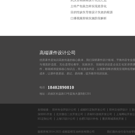
武汉营销插画设计坑点汇总
土特产包装怎样实现差异化
目的性缺失导致设计失效的根源
口播视频剪辑实施阶段解析
高端课件设计公司
优质课件是知识高效传递的核心载体，我们深耕课件设计领域，平衡内容专业
与视觉舒适度。无论是理论教学、实操演示、技能培训还是企业文化宣讲类
件，都能精准提炼核心知识点，简化复杂内容，以规整清晰的视觉呈现降低理
成本，让课件更易读、易记、易传播，提升教学培训实效。
18402890810
电话：
地址：武侯区长益路13号蓝海大厦B座1201
友情链接：
郑州专业IP设计公司
成都H5定制开发公司
郑州文创IP设计
宣
深圳H5开发
北京微信二次开发公司
济南H5游戏开发公司
上海网站开发公
H5定制公司
上海UI设计公司
合肥UI设计外包
重庆商城系统开发
版权所有2014-2025 成都蓝橙互动科技有限公司
我们面向全行业与全学