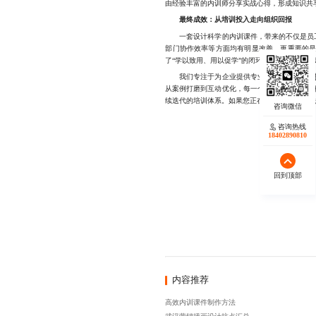
由经验丰富的内训师分享实战心得，形成知识共
最终成效：从培训投入走向组织回报
一套设计科学的内训课件，带来的不仅是员工
部门协作效率等方面均有明显改善。更重要的是
了“学以致用、用以促学”的闭环，其投资回报
我们专注于为企业提供专业、高效的
内训课
从案例打磨到互动优化，每一个环节我们都力求
续迭代的培训体系。如果您正在寻找一套真正能提升
咨询热线
18402890810
回到顶部
内容推荐
高效内训课件制作方法