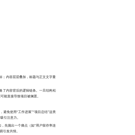
标；内容层层叠加，标题与正文文字量
忽略了内容背后的逻辑链条。一旦结构松
很可能直接导致项目被搁置。
避免使用“工作进展”“项目总结”这类
速吸引注意力。
，先抛出一个痛点（如“用户留存率连
易引发共情。