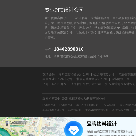
专业PPT设计公司
我们提供高性价比PPT设计服务，专为初创品牌、中小项目的日常
求打造。精简高效的创作流程，聚焦核心信息精准呈现，绝不降
质，涵盖常规商务汇报、产品介绍、活动宣传等基础PPT需求，短
各类场景的高清文件，以低成本打造专业演示文稿，满足品牌基础
心需求。
18402890810
电话：
地址：四川省成都武侯区红牌楼长益路13号1201
友情链接：
苏州微信动图设计公司
公众号推文设计
成都智慧租
南昌企业PPT设计公司
北京包装插画设计公司
企业网站开发
上海生鲜APP开发
上海软件平台开发公司
汕头高端海报设计公司
版权所有2014-2025 成都蓝橙互动科技有限公司
H5页面设计
H5页面设计
南宁表情包制作公司
H5活动定制
南宁IP迭代设
上海IP形象设计公司
H5游戏定制
太原AR体感游戏定制
表情包设计收费
哈