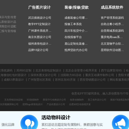
广告图片设计
装修|报修|贷款
成品系统软件
演示与宣传需
武汉插画设计公司
成都装修公司哪家好
资产管理系统源码
低原创设计品
教学PPT定制设计
报修工单系统
自助点餐小程序开发
周期交付适配
广州课件系统开发公司
四川车抵贷中介公司
自营商城系统源码
汇报与宣传核
南京长图设计公司
在线报修平台
重庆电商saas系统开发
福州表情包设计公司
眉山定制化装修公司
北京宠物平台软件开发
品牌VI设计公司
抵押贷款代办公司
昆明软件活动图设计
IP设计公司
公众号报修系统
食堂点餐小程序开发
上海UI设计外包
重庆装修设计公司
上海智能管理系统开发
成都推文长图设计公司
深圳贷款代办公司
自主点餐系统开发
赁系统源码
郑州H5定制
北京表情包定制设计
北京企业管理小程序开发
西宁品牌宣传H5
哈
上海微信红包封面设计
深圳长图文设计公司
沈阳助力H5活动
重庆互动课件制作公司
贵阳卡通
广州课件定制公司
成都车抵贷中介公司
文娱系统开发公司
成都UI界面设计
广州智慧社区系统
苏州京东H5开发
西安营销图设计公司
网站客服系统
昆明互动表情包设计公司
装修公司口碑
答题考试软件开发
陇南课件配图设计公司
报修管理平台
成都软件界面设计公司
创意化PPT打破同质化，融入原创图形与个
计
京东营销活动定制
H5游戏制作
西安SVG动画设计公司
创意动画制作
美工包年设计公司
南昌VR游戏定制
尔滨视频剪辑公司
昆明logo表情包设计
产品长图设计公司
合肥AR互动游戏开发