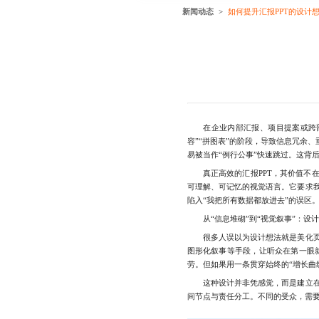
新闻动态
如何提升汇报PPT的设计
在企业内部汇报、项目提案或跨部
容”“拼图表”的阶段，导致信息冗余
易被当作“例行公事”快速跳过。这背
真正高效的汇报PPT，其价值不在
可理解、可记忆的视觉语言。它要求
陷入“我把所有数据都放进去”的误区
从“信息堆砌”到“视觉叙事”：设
很多人误以为设计想法就是美化页面
图形化叙事等手段，让听众在第一眼
劳。但如果用一条贯穿始终的“增长曲
这种设计并非凭感觉，而是建立在对
间节点与责任分工。不同的受众，需要