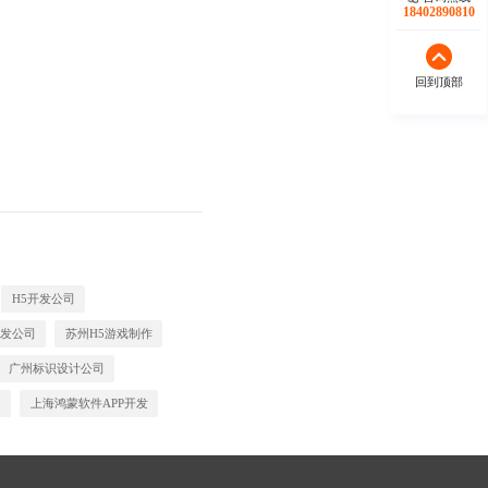
18402890810
回到顶部
H5开发公司
发公司
苏州H5游戏制作
广州标识设计公司
司
上海鸿蒙软件APP开发