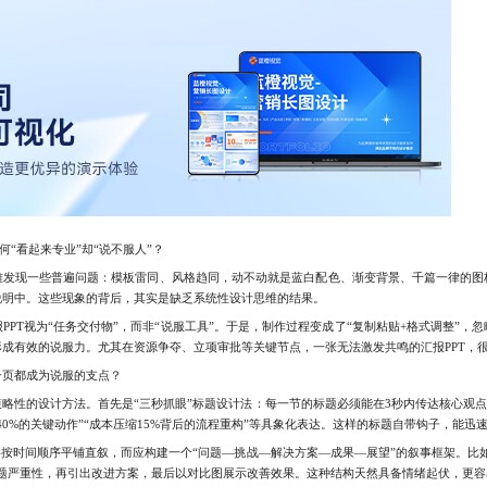
“看起来专业”却“说不服人”？
现一些普遍问题：模板雷同、风格趋同，动不动就是蓝白配色、渐变背景、千篇一律的图
说明中。这些现象的背后，其实是缺乏系统性设计思维的结果。
T视为“任务交付物”，而非“说服工具”。于是，制作过程变成了“复制粘贴+格式调整”，
成有效的说服力。尤其在资源争夺、立项审批等关键节点，一张无法激发共鸣的汇报PPT，
页都成为说服的支点？
的设计方法。首先是“三秒抓眼”标题设计法：每一节的标题必须能在3秒内传达核心观点，
0%的关键动作”“成本压缩15%背后的流程重构”等具象化表达。这样的标题自带钩子，能迅
按时间顺序平铺直叙，而应构建一个“问题—挑战—解决方案—成果—展望”的叙事框架。比如
题严重性，再引出改进方案，最后以对比图展示改善效果。这种结构天然具备情绪起伏，更容