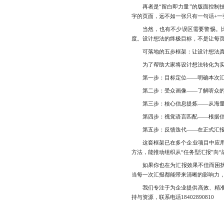
再者是“留白即力量”的版面控制技
字的页面，远不如一张只有一句话+一
当然，也有不少误区需要警惕。比如
度。设计想法的终极目标，不是让每
可落地的五步框架：让设计想法真
为了帮助大家将设计想法转化为实际
第一步：目标定位——明确本次汇报
第二步：受众画像——了解听众的身
第三步：核心信息提炼——从海量资
第四步：视觉语言匹配——根据信息
第五步：反馈迭代——在正式汇报前
这套框架已在多个企业项目中应用，
方法，能推动组织从“任务型汇报”向
如果你也在为汇报效果不佳而困扰，
当每一次汇报都能带来清晰的影响力
我们专注于为企业提供高效、精准
持与资源，联系电话18402890810