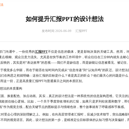
想法
如何提升汇报PPT的设计想法
发布时间 2026-06-09
汇报PPT
门沟通中，一份优秀的
汇报PPT
不仅是信息的载体，更是影响决策的关键工具。然而，许
、重点模糊、观众注意力流失。尤其是在快节奏的工作环境中，听众往往在三分钟内就失去耐心
后反映的，其实是对“表达效率”的忽视——我们不是缺信息，而是缺能让信息被看见、被记住
于视觉多么华丽，而在于能否在短时间内完成从“信息传递”到“认知共鸣”的跃迁。设计想法
我们在构思之初就明确：这份汇报的目标是什么？谁是真正的听众？他们最关心的问题是什么
。而这一切，正是高质量汇报PPT与普通展示之间的本质区别。
计想法的本质重构
、换套配色、加点动画。其实，真正的设计想法是一种系统性的信息架构思维。它关注的
就能抓住核心逻辑。比如，一个关于季度营收增长的汇报，如果只是罗列柱状图和数字，即
线”作为视觉主线，配合关键节点的图标提示与情绪色块，整个故事就有了呼吸感和节奏感。
受众心理的深刻理解之上。例如，在向高层管理者汇报时，应减少技术细节，突出战略影
不同的视觉语言。因此，设计想法的第一步，是精准定位目标群体的认知习惯与决策偏好，而