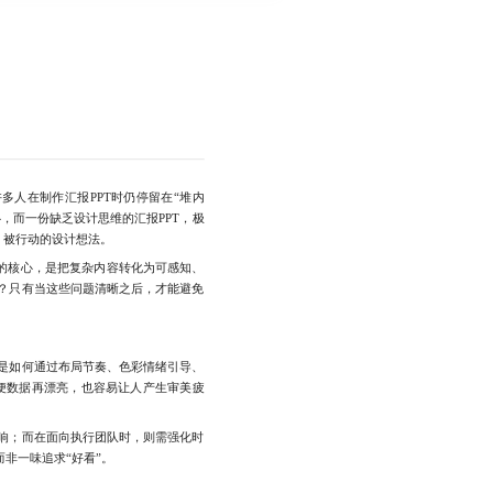
多人在制作汇报PPT时仍停留在“堆内
，而一份缺乏设计思维的汇报PPT，极
、被行动的设计想法。
的核心，是把复杂内容转化为可感知、
？只有当这些问题清晰之后，才能避免
是如何通过布局节奏、色彩情绪引导、
便数据再漂亮，也容易让人产生审美疲
响；而在面向执行团队时，则需强化时
非一味追求“好看”。