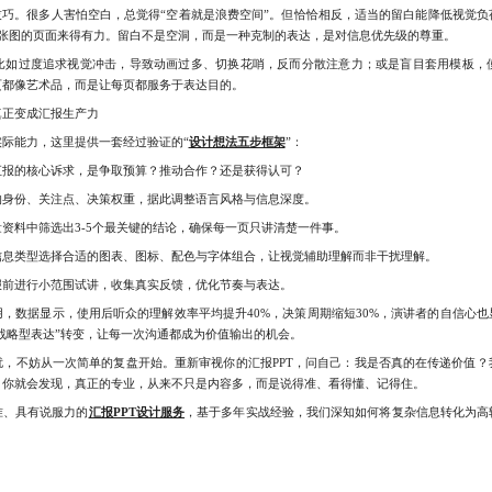
巧。很多人害怕空白，总觉得“空着就是浪费空间”。但恰恰相反，适当的留白能降低视觉负
张图的页面来得有力。留白不是空洞，而是一种克制的表达，是对信息优先级的尊重。
过度追求视觉冲击，导致动画过多、切换花哨，反而分散注意力；或是盲目套用模板，
页都像艺术品，而是让每页都服务于表达目的。
正变成汇报生产力
能力，这里提供一套经过验证的“
设计想法五步框架
”：
的核心诉求，是争取预算？推动合作？还是获得认可？
份、关注点、决策权重，据此调整语言风格与信息深度。
料中筛选出3-5个最关键的结论，确保每一页只讲清楚一件事。
类型选择合适的图表、图标、配色与字体组合，让视觉辅助理解而非干扰理解。
进行小范围试讲，收集真实反馈，优化节奏与表达。
数据显示，使用后听众的理解效率平均提升40%，决策周期缩短30%，演讲者的自信心也
“战略型表达”转变，让每一次沟通都成为价值输出的机会。
不妨从一次简单的复盘开始。重新审视你的汇报PPT，问自己：我是否真的在传递价值？
，你就会发现，真正的专业，从来不只是内容多，而是说得准、看得懂、记得住。
、具有说服力的
汇报PPT设计服务
，基于多年实战经验，我们深知如何将复杂信息转化为高